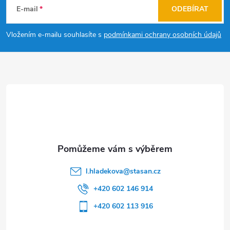
á
E-mail
ODEBÍRAT
p
Vložením e-mailu souhlasíte s
podmínkami ochrany osobních údajů
a
t
í
l.hladekova
@
stasan.cz
+420 602 146 914
+420 602 113 916