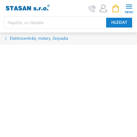
Přejít
NÁKUPNÍ
KOŠÍK
na
obsah
HLEDAT
Elektrocentrály, motory, čerpadla