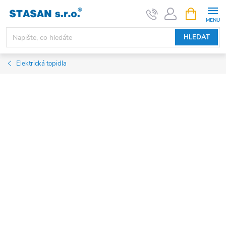
Přejít
NÁKUPNÍ
KOŠÍK
na
obsah
HLEDAT
Elektrická topidla