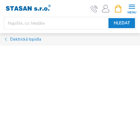
Přejít
NÁKUPNÍ
KOŠÍK
na
obsah
HLEDAT
Elektrická topidla