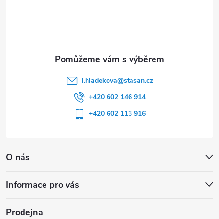
t
í
l.hladekova
@
stasan.cz
+420 602 146 914
+420 602 113 916
O nás
Informace pro vás
Prodejna