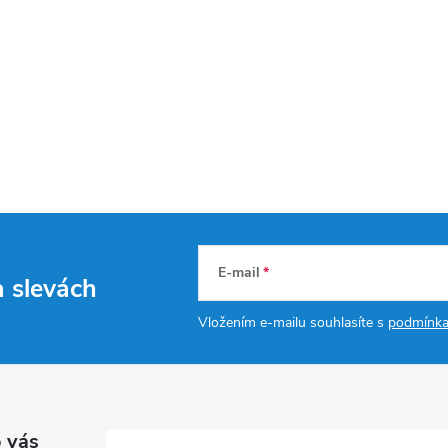
E-mail
a slevách
Vložením e-mailu souhlasíte s
podmínka
 vás