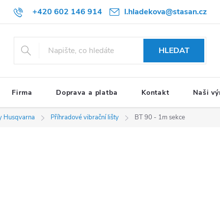
+420 602 146 914
l.hladekova@stasan.cz
HLEDAT
Firma
Doprava a platba
Kontakt
Naši vý
šty Husqvarna
Příhradové vibrační lišty
BT 90 - 1m sekce