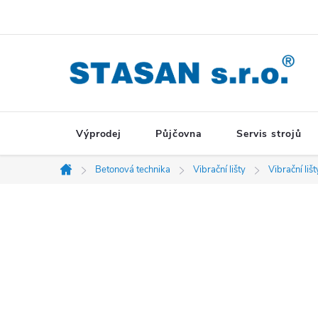
Přejít
na
obsah
Výprodej
Půjčovna
Servis strojů
Betonová technika
Vibrační lišty
Vibrační li
Domů