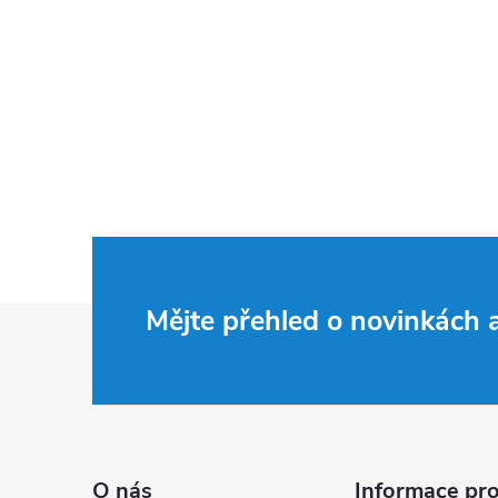
Z
Mějte přehled o novinkách
á
p
a
O nás
Informace pro