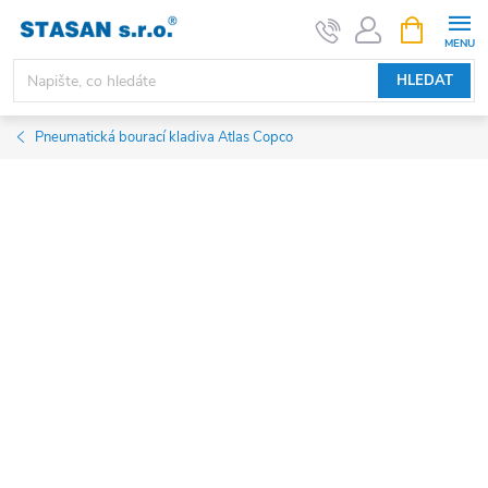
Přejít
NÁKUPNÍ
KOŠÍK
na
obsah
HLEDAT
Pneumatická bourací kladiva Atlas Copco