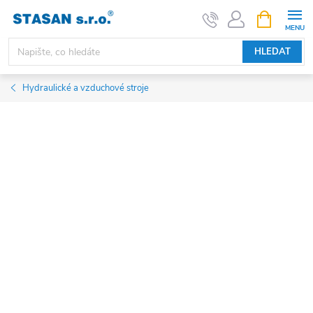
Přejít
NÁKUPNÍ
KOŠÍK
na
obsah
HLEDAT
Hydraulické a vzduchové stroje