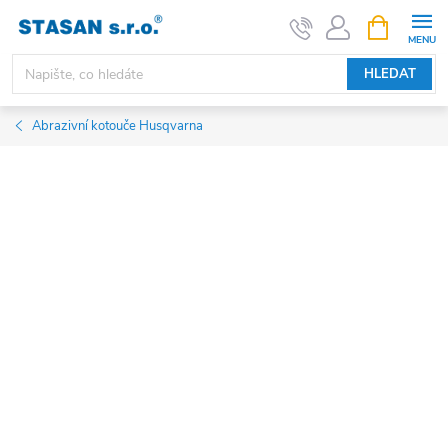
Přejít
NÁKUPNÍ
KOŠÍK
na
obsah
HLEDAT
Abrazivní kotouče Husqvarna