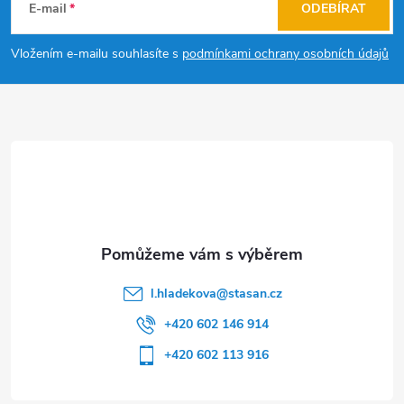
á
E-mail
ODEBÍRAT
p
Vložením e-mailu souhlasíte s
podmínkami ochrany osobních údajů
a
t
í
l.hladekova
@
stasan.cz
+420 602 146 914
+420 602 113 916