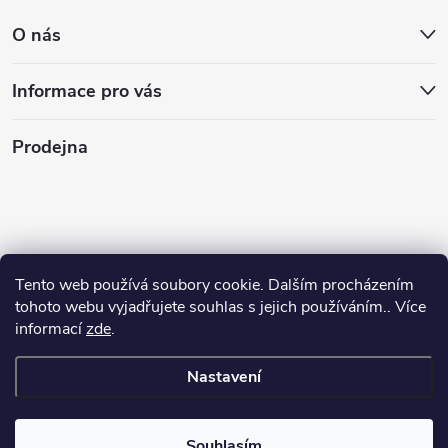
O nás
Informace pro vás
Prodejna
Tento web používá soubory cookie. Dalším procházením
tohoto webu vyjadřujete souhlas s jejich používáním.. Více
informací
zde
.
Nastavení
Copyright 2026
Stasan.cz
. Všechna práva vyhrazena.
Souhlasím